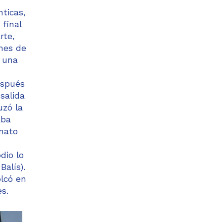
ticas,
 final
rte,
nes de
r una
espués
salida
uzó la
aba
onato
dio lo
Balís).
olcó en
s.