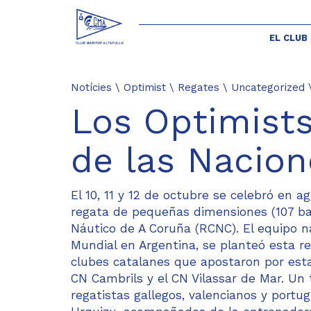
EL CLUB
Notícies
\
Optimist
\
Regates
\
Uncategorized
Los Optimist
de las Nacio
El 10, 11 y 12 de octubre se celebró en a
regata de pequeñas dimensiones (107 bar
Náutico de A Coruña (RCNC). El equipo na
Mundial en Argentina, se planteó esta r
clubes catalanes que apostaron por esta r
CN Cambrils y el CN Vilassar de Mar. Un 
regatistas gallegos, valencianos y portu