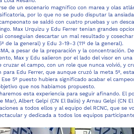
a Lola Resano.
rse de un escenario magnífico con marea y olas atlán
ificatoria, por lo que no se pudo disputar la ansiada
 campeonato se saldó con cuatro pruebas y un desca
ingo. Max Urquizu y Edu Ferrer tenían grandes opcio
 si conseguían descartar un mal resultado y cosecha
 de la general) y Edu 3-19-3 (11º de la general).
CMA, a pesar de la preparación y la concentración. D
nto, Max y Edu salieron por el lado del visor en una 
 cruzar el campo, con un role que nunca volvió, y cr
én para Edu Ferrer, que aunque cruzó la meta 5º, est
. Ese 5º puesto hubiera significado acabar el campe
l objetivo que nos habíamos propuesto.
haremos esta experiencia para seguir afinando. El po
Mar), Albert Gelpí (CN El Balís) y Arnau Gelpí (CN El 
ciones a todos ellos y al equipo del RCNC, que se v
ctacular y dedicada a todos los equipos participante