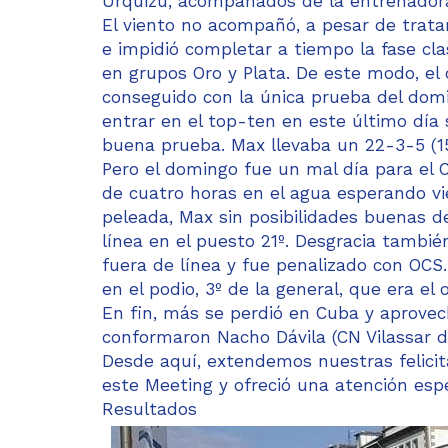
Urquizu, acompañados de la entrenador
El viento no acompañó, a pesar de trata
e impidió completar a tiempo la fase clas
en grupos Oro y Plata. De este modo, el
conseguido con la única prueba del dom
entrar en el top-ten en este último día
buena prueba. Max llevaba un 22-3-5 (15º
Pero el domingo fue un mal día para el 
de cuatro horas en el agua esperando vie
peleada, Max sin posibilidades buenas de
línea en el puesto 21º. Desgracia tambi
fuera de línea y fue penalizado con OCS
en el podio, 3º de la general, que era e
En fin, más se perdió en Cuba y aprovec
conformaron Nacho Dávila (CN Vilassar de 
Desde aquí, extendemos nuestras felicita
este Meeting y ofreció una atención espe
Resultados