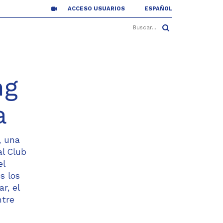
ACCESO USUARIOS
ESPAÑOL
ng
a
, una
al Club
el
s los
r, el
ntre