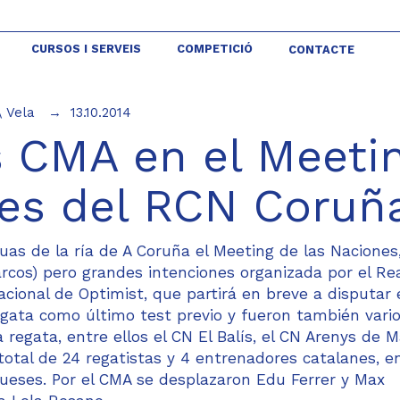
CURSOS I SERVEIS
COMPETICIÓ
CONTACTE
\
Vela
13.10.2014
s CMA en el Meeti
nes del RCN Coruñ
guas de la ría de A Coruña el Meeting de las Naciones
cos) pero grandes intenciones organizada por el Re
cional de Optimist, que partirá en breve a disputar 
egata como último test previo y fueron también vario
egata, entre ellos el CN El Balís, el CN Arenys de Ma
total de 24 regatistas y 4 entrenadores catalanes, e
gueses. Por el CMA se desplazaron Edu Ferrer y Max