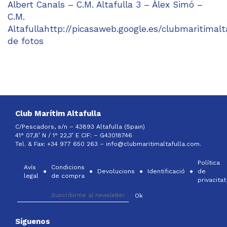
Albert Canals – C.M. Altafulla 3 – Àlex Simó –
C.M.
Altafullahttp://picasaweb.google.es/clubmaritimal
de fotos
Club Marítim Altafulla
C/Pescadors, s/n – 43893 Altafulla (Spain)
41° 07,8’ N / 1° 22,3’ E CIF: –
G43018746
Tel. & Fax: +34 977 650 263 –
info@clubmaritimaltafulla.com.
Política
Avís
Condicions
Devolucions
Identificació
de
legal
de compra
privacitat
Síguenos