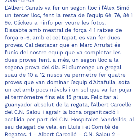
2008-12-08
L’Albert Canals va fer un segon lloc i l’Àlex Simó
un tercer lloc, fent la resta de l’equip 6è, 7è, 8è i
9è. Clickeu a +info per veure les fotos.
Dissabte amb mestral de força 4 i ratxes de
força 5-6, amb el cel tapat, es van fer dues
proves. Cal destacar que en Marc Arrufat és
l’únic del nostre equip que va completar les
dues proves fent, a més, un segon lloc a la
segona prova del dia. El diumenge un gregal
suau de 10 a 12 nusos va permetre fer quatre
proves que van dominar l’equip d’Altafulla, sota
un cel amb pocs núvols i un sol que va fer pujar
el termòmetre fins els 15 graus. Felicitar al
guanyador absolut de la regata, l’Albert Carcellé
del C.N. Salou i agrair la bona organització i
acollida per part del C.N. Hospitalet-Vandellós, al
seu delegat de vela, en Lluís i el Comitè de
Regates. 1 – Albert Carcellé – C.N. Salou 2 –