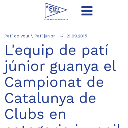
Patí de vela
\
Patí júnior
21.09.2015
L'equip de patí
júnior guanya el
Campionat de
Catalunya de
Clubs en