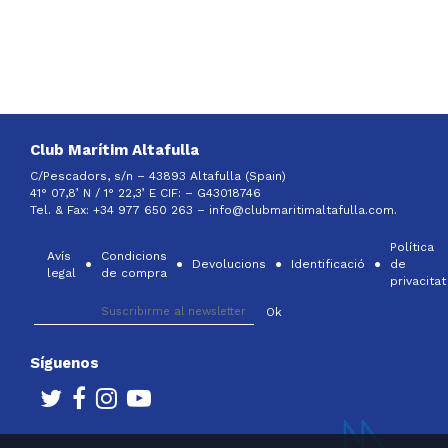
Club Marítim Altafulla
C/Pescadors, s/n – 43893 Altafulla (Spain)
41° 07,8’ N / 1° 22,3’ E CIF: –
G43018746
Tel. & Fax: +34 977 650 263 –
info@clubmaritimaltafulla.com.
Política
Avís
Condicions
Devolucions
Identificació
de
legal
de compra
privacitat
Síguenos