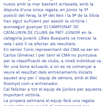
nusos amb la mar bastant arrissada, amb la
disputa d’una única regata, en júnior la 5ª
posició del Yeray, la 6ª del Xevi i la 9ª de la Silvia
han sigut suficient per assolir la victòria i
aconseguir guanyar El CAMPIONAT DE
CATALUNYA DE CLUBS de PATÍ JÚNIOR en la
categoria juvenil. L’Àlex Busquets va trencar la
vela i això li va afectar als resultats.
En sènior l’únic representant del CMA va ser en
Carlos Giménez i per tant el CMA no puntuava
per la classificació de clubs, a nivell individual va
fer una bona actuació, a on es va començar a
veure el resultat dels entrenaments iniciats
aquest any per l´equip de sèniors, amb el Biel
Rosinyol com a entrenador.
Cal felicitar a tot el equip de júniors per aquesta
important victòria.
La propera setmana el equip farà una regata