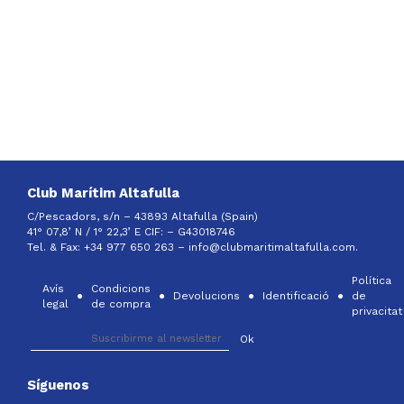
Club Marítim Altafulla
C/Pescadors, s/n – 43893 Altafulla (Spain)
41° 07,8’ N / 1° 22,3’ E CIF: –
G43018746
Tel. & Fax: +34 977 650 263 –
info@clubmaritimaltafulla.com.
Política
Avís
Condicions
Devolucions
Identificació
de
legal
de compra
privacitat
Síguenos