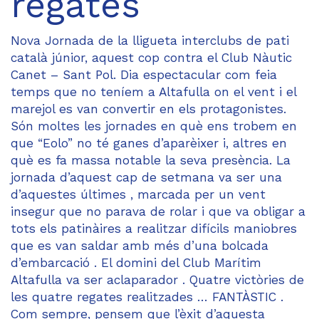
regates
Nova Jornada de la lligueta interclubs de pati
català júnior, aquest cop contra el Club Nàutic
Canet – Sant Pol. Dia espectacular com feia
temps que no teníem a Altafulla on el vent i el
marejol es van convertir en els protagonistes.
Són moltes les jornades en què ens trobem en
que “Eolo” no té ganes d’aparèixer i, altres en
què es fa massa notable la seva presència. La
jornada d’aquest cap de setmana va ser una
d’aquestes últimes , marcada per un vent
insegur que no parava de rolar i que va obligar a
tots els patinàires a realitzar difícils maniobres
que es van saldar amb més d’una bolcada
d’embarcació . El domini del Club Marítim
Altafulla va ser aclaparador . Quatre victòries de
les quatre regates realitzades … FANTÀSTIC .
Com sempre, pensem que l’èxit d’aquesta