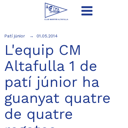
Patí júnior
01.05.2014
L'equip CM
Altafulla 1 de
patí júnior ha
guanyat quatre
de quatre