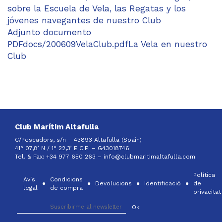
sobre la Escuela de Vela, las Regatas y los
jóvenes navegantes de nuestro Club
Adjunto documento
PDFdocs/200609VelaClub.pdfLa Vela en nuestro
Club
Club Marítim Altafulla
C/Pescadors, s/n – 43893 Altafulla (Spain)
41° 07,8’ N / 1° 22,3’ E CIF: –
G43018746
Tel. & Fax: +34 977 650 263 –
info@clubmaritimaltafulla.com.
Política
Avís
Condicions
Devolucions
Identificació
de
legal
de compra
privacitat