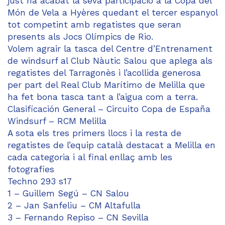
just ha acabat la seva participació a la Copa del
Món de Vela a Hyères quedant el tercer espanyol
tot competint amb regatistes que seran
presents als Jocs Olímpics de Rio.
Volem agrair la tasca del Centre d’Entrenament
de windsurf al Club Nàutic Salou que aplega als
regatistes del Tarragonès i l’acollida generosa
per part del Real Club Marítimo de Melilla que
ha fet bona tasca tant a l’aigua com a terra.
Clasificación General – Circuito Copa de España
Windsurf – RCM Melilla
A sota els tres primers llocs i la resta de
regatistes de l’equip català destacat a Melilla en
cada categoria i al final enllaç amb les
fotografies
Techno 293 s17
1 – Guillem Segú – CN Salou
2 – Jan Sanfeliu – CM Altafulla
3 – Fernando Repiso – CN Sevilla