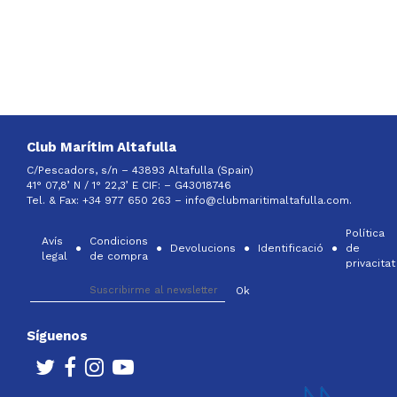
Club Marítim Altafulla
C/Pescadors, s/n – 43893 Altafulla (Spain)
41° 07,8’ N / 1° 22,3’ E CIF: –
G43018746
Tel. & Fax: +34 977 650 263 –
info@clubmaritimaltafulla.com.
Política
Avís
Condicions
Devolucions
Identificació
de
legal
de compra
privacitat
Síguenos