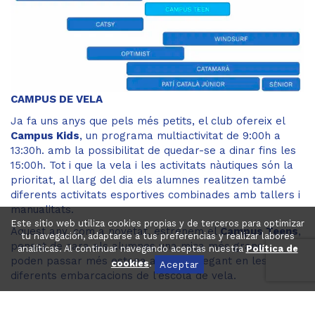
CAMPUS DE VELA
Ja fa uns anys que pels més petits, el club ofereix el
Campus Kids
, un programa multiactivitat de 9:00h a
13:30h. amb la possibilitat de quedar-se a dinar fins les
15:00h. Tot i que la vela i les activitats nàutiques són la
prioritat, al llarg del dia els alumnes realitzen també
diferents activitats esportives combinades amb tallers i
manualitats.
Este sitio web utiliza cookies propias y de terceros para optimizar
Aquest any, com a novetat, estrenem el
Campus Teens
,
tu navegación, adaptarse a tus preferencias y realizar labores
pensat de cara als alumnes una mica més grans que
analíticas. Al continuar navegando aceptas nuestra
Política de
poden passar més estona a mar navegant en les
cookies
.
Aceptar
diferents embarcacions de l’escola de vela.
CURSOS DE VELA