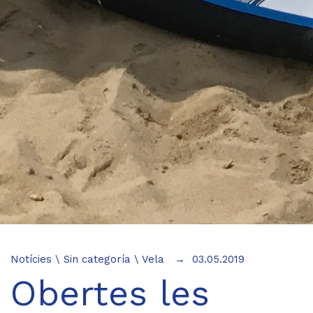
Notícies
\
Sin categoría
\
Vela
03.05.2019
Obertes les