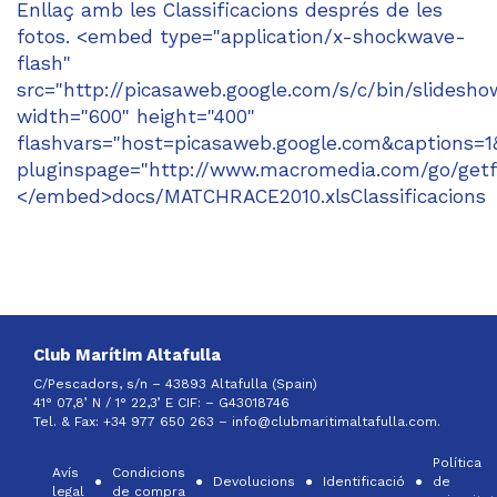
Enllaç amb les Classificacions després de les
fotos. <embed type="application/x-shockwave-
flash"
src="http://picasaweb.google.com/s/c/bin/slidesho
width="600" height="400"
flashvars="host=picasaweb.google.com&caption
pluginspage="http://www.macromedia.com/go/getf
</embed>docs/MATCHRACE2010.xlsClassificacions
Club Marítim Altafulla
C/Pescadors, s/n – 43893 Altafulla (Spain)
41° 07,8’ N / 1° 22,3’ E CIF: –
G43018746
Tel. & Fax: +34 977 650 263 –
info@clubmaritimaltafulla.com.
Política
Avís
Condicions
Devolucions
Identificació
de
legal
de compra