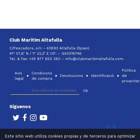
Club Marítim Altafulla
C/Pescadors, s/n – 43893 Altafulla (Spain)
41° 07,8’ N / 1° 22,3’ E CIF: –
G43018746
Tel. & Fax: +34 977 650 263 –
info@clubmaritimaltafulla.com.
Política
Avís
Condicions
Devolucions
Identificació
de
legal
de compra
privacitat
Síguenos
Este sitio web utiliza cookies propias y de terceros para optimizar