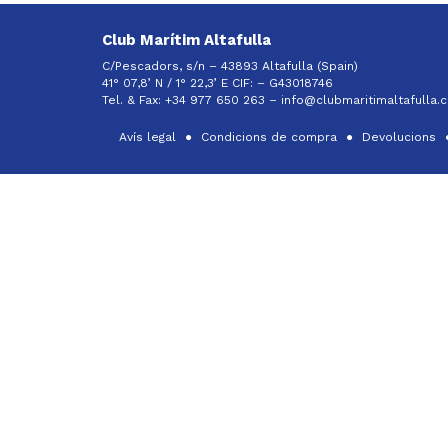
Club Marítim Altafulla
C/Pescadors, s/n – 43893 Altafulla (Spain)
41° 07,8’ N / 1° 22,3’ E CIF: –
G43018746
Tel. & Fax: +34 977 650 263 –
info@clubmaritimaltafulla.
Avís legal
Condicions de compra
Devolucions