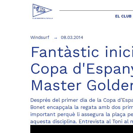
EL CLUB
Windsurf
08.03.2014
Fantàstic inic
Copa d'Espany
Master Golde
Després del primer dia de la Copa d’Espa
Bonet encapçala la regata amb dos prime
important perquè li assegura la plaça p
aquesta disciplina. Entrevista al Toni al 