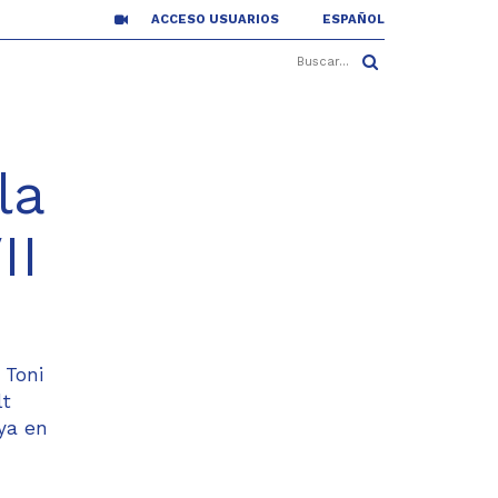
ACCESO USUARIOS
ESPAÑOL
la
II
 Toni
lt
ya en