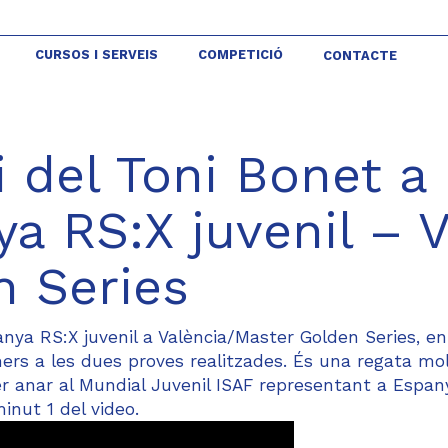
CURSOS I SERVEIS
COMPETICIÓ
CONTACTE
i del Toni Bonet a 
a RS:X juvenil – V
n Series
nya RS:X juvenil a València/Master Golden Series, en
rs a les dues proves realitzades. És una regata mo
er anar al Mundial Juvenil ISAF representant a Espan
minut 1 del video.