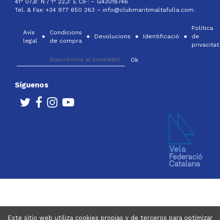
41° 07,8’ N / 1° 22,3’ E CIF: –
G43018746
Tel. & Fax: +34 977 650 263 –
info@clubmaritimaltafulla.com.
Política
Avís
Condicions
Devolucions
Identificació
de
legal
de compra
privacitat
Síguenos
Este sitio web utiliza cookies propias y de terceros para optimizar