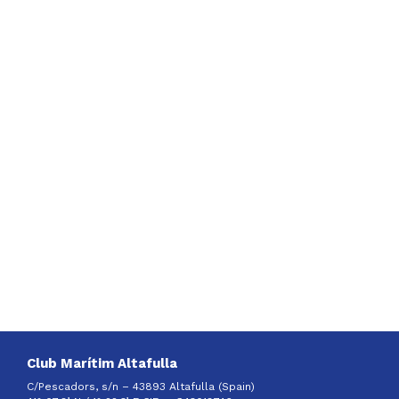
Club Marítim Altafulla
C/Pescadors, s/n – 43893 Altafulla (Spain)