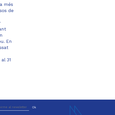
ica més
rsos de
r
ant
un
ou. En
ssat
 al 31