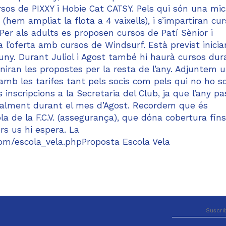
cursos de PIXXY i Hobie Cat CATSY. Pels qui són una m
(hem ampliat la flota a 4 vaixells), i s’impartiran cu
Per als adults es proposen cursos de Patí Sènior i
 l’oferta amb cursos de Windsurf. Està previst inicia
ny. Durant Juliol i Agost també hi haurà cursos dur
finiran les propostes per la resta de l’any. Adjuntem 
amb les tarifes tant pels socis com pels qui no ho s
inscripcions a la Secretaria del Club, ja que l’any pa
ialment durant el mes d’Agost. Recordem que és
la de la F.C.V. (assegurança), que dóna cobertura fins
s us hi espera. La
om/escola_vela.phpProposta Escola Vela