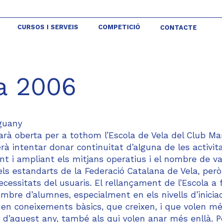
CURSOS I SERVEIS
COMPETICIÓ
CONTACTE
a 2006
nguany
arà oberta per a tothom l’Escola de Vela del Club Ma
rà intentar donar continuitat d’alguna de les activit
ant i ampliant els mitjans operatius i el nombre de vai
 els estandarts de la Federació Catalana de Vela, per
cessitats del usuaris. El rellançament de l’Escola a 
bre d’alumnes, especialment en els nivells d’iniciac
n coneixements bàsics, que creixen, i que volen mé
ir d’aquest any, també als qui volen anar més enllà. P