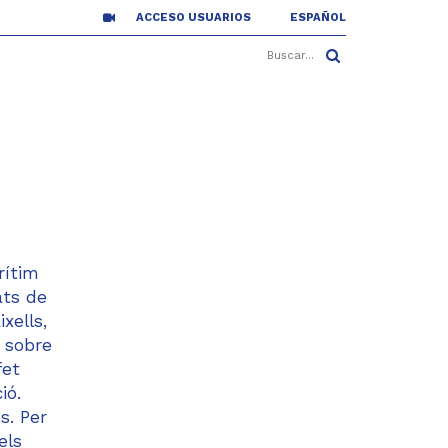
ACCESO USUARIOS
ESPAÑOL
rítim
ats de
xells,
ò sobre
fet
ió.
s. Per
els