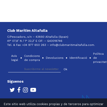
Club Marítim Altafulla
C/Pescadors, s/n – 43893 Altafulla (Spain)
41° 07,8’ N / 1° 22,3’ E CIF: –
G43018746
Tel. & Fax: +34 977 650 263 –
info@clubmaritimaltafulla.com.
Política
Avís
Condicions
Devolucions
Identificació
de
legal
de compra
privacitat
Síguenos
Este sitio web utiliza cookies propias y de terceros para optimizar