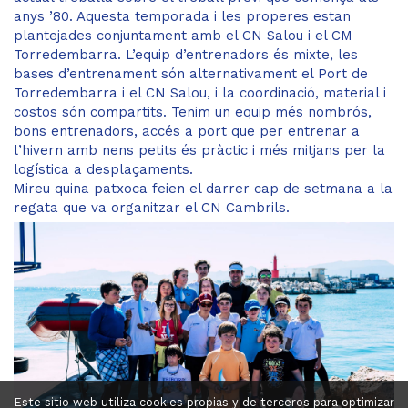
anys ’80. Aquesta temporada i les properes estan
plantejades conjuntament amb el CN Salou i el CM
Torredembarra. L’equip d’entrenadors és mixte, les
bases d’entrenament són alternativament el Port de
Torredembarra i el CN Salou, i la coordinació, material i
costos són compartits. Tenim un equip més nombrós,
bons entrenadors, accés a port que per entrenar a
l’hivern amb nens petits és pràctic i més mitjans per la
logística a desplaçaments.
Mireu quina patxoca feien el darrer cap de setmana a la
regata que va organitzar el CN Cambrils.
Este sitio web utiliza cookies propias y de terceros para optimizar