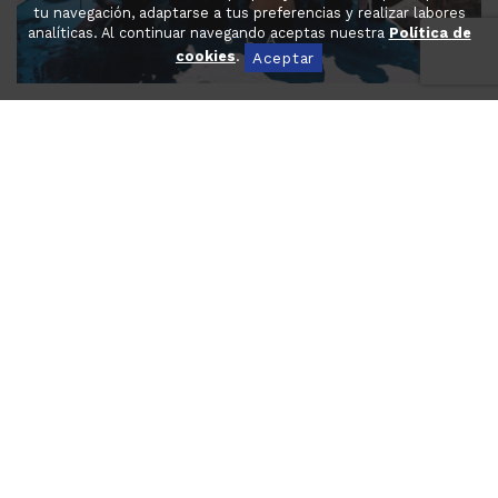
tu navegación, adaptarse a tus preferencias y realizar labores
analíticas. Al continuar navegando aceptas nuestra
Política de
cookies
.
Aceptar
Windsurf (Sense límit d’edat)
Fa un parell de temporades que els nostres regatistes
s’han pogut sumar als entrenaments organitzats per
Èxit Esport al CN Salou. Èxit Esport és un projecte creat
per en Toni Colomar i n’Albert Bernà, ambdós llicenciats
INEFC i regatistes de windsurf amb llarga trajectòria.
En Toni és a la vegada l’entrenador de la selecció
catalana de windsurf.
Enguany d’acord amb el CN Salou, el nostre Club es
suma a ser base pel conjunt de regatistes d’Èxit que són
d’ambdós Clubs, fent que de maig a octubre uns quants
caps de setmana tots entrenin al nostre Club. L’objectiu
ésseguir creixent en regatistes a l’equip que de ser
forces anys només en Toni Bonet compta avui amb 10
regatistes i confiem poder créixer per seguir fent
activitat d’entrenament al nostre Club i participar a
competicions.