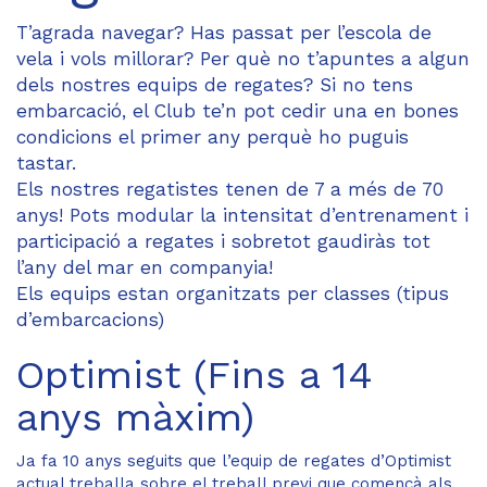
T’agrada navegar? Has passat per l’escola de
vela i vols millorar? Per què no t’apuntes a algun
dels nostres equips de regates? Si no tens
embarcació, el Club te’n pot cedir una en bones
condicions el primer any perquè ho puguis
tastar.
Els nostres regatistes tenen de 7 a més de 70
anys! Pots modular la intensitat d’entrenament i
participació a regates i sobretot gaudiràs tot
l’any del mar en companyia!
Els equips estan organitzats per classes (tipus
d’embarcacions)
Optimist (Fins a 14
anys màxim)
Ja fa 10 anys seguits que l’equip de regates d’Optimist
actual treballa sobre el treball previ que començà als