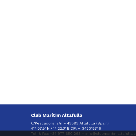
Club Marítim Altafulla
C/Pescadors, s/n – 43893 Altafulla (Spain)
41° 07,8’ N / 1° 22,3’ E CIF: –
G43018746
Tel. & Fax: +34 977 650 263 –
info@clubmaritimaltafulla.