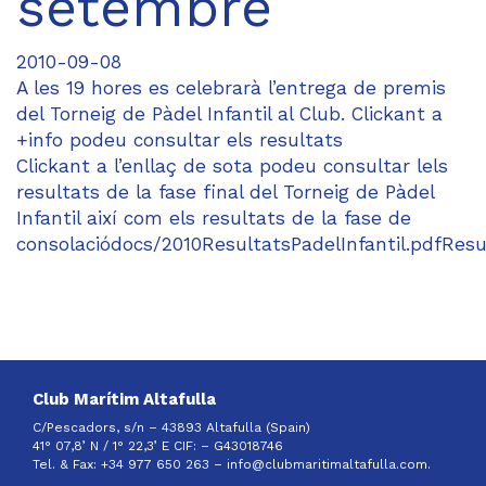
setembre
2010-09-08
A les 19 hores es celebrarà l’entrega de premis
del Torneig de Pàdel Infantil al Club. Clickant a
+info podeu consultar els resultats
Clickant a l’enllaç de sota podeu consultar lels
resultats de la fase final del Torneig de Pàdel
Infantil així com els resultats de la fase de
consolaciódocs/2010ResultatsPadelInfantil.pdfResu
Club Marítim Altafulla
C/Pescadors, s/n – 43893 Altafulla (Spain)
41° 07,8’ N / 1° 22,3’ E CIF: –
G43018746
Tel. & Fax: +34 977 650 263 –
info@clubmaritimaltafulla.com.