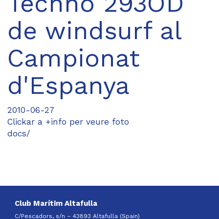
Techno 293OD
de windsurf al
Campionat
d'Espanya
2010-06-27
Clickar a +info per veure foto
docs/
Club Marítim Altafulla
C/Pescadors, s/n – 43893 Altafulla (Spain)