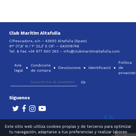
Club Marítim Altafulla
C/Pescadors, s/n – 43893 Altafulla (Spain)
41° 07,8’ N / 1° 22,3’ E CIF: –
G43018746
Tel. & Fax: +34 977 650 263 –
info@clubmaritimaltafulla.com.
Política
Avís
Condicions
Devolucions
Identificació
de
legal
de compra
privacitat
Síguenos
Este sitio web utiliza cookies propias y de terceros para optimizar
tu navegación, adaptarse a tus preferencias y realizar labores