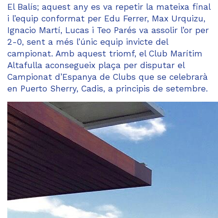
El Balís; aquest any es va repetir la mateixa final
i l’equip conformat per Edu Ferrer, Max Urquizu,
Ignacio Martí, Lucas i Teo Parés va assolir l’or per
2-0, sent a més l’únic equip invicte del
campionat. Amb aquest triomf, el Club Marítim
Altafulla aconsegueix plaça per disputar el
Campionat d’Espanya de Clubs que se celebrarà
en Puerto Sherry, Cadis, a principis de setembre.