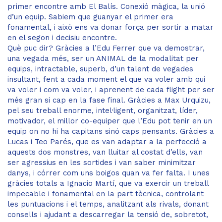
primer encontre amb El Balís. Conexió màgica, la unió
d’un equip. Sabiem que guanyar el primer era
fonamental, i això ens va donar força per sortir a matar
en el segon i decisiu encontre.
Què puc dir? Gràcies a l’Edu Ferrer que va demostrar,
una vegada més, ser un ANIMAL de la modalitat per
equips, intractable, superb, d’un talent de vegades
insultant, fent a cada moment el que va voler amb qui
va voler i com va voler, i aprenent de cada flight per ser
més gran si cap en la fase final. Gràcies a Max Urquizu,
pel seu treball enorme, intel·ligent, organitzat, líder,
motivador, el millor co-equiper que l’Edu pot tenir en un
equip on no hi ha capitans sinó caps pensants. Gràcies a
Lucas i Teo Parés, que es van adaptar a la perfecció a
aquests dos monstres, van lluitar al costat d’ells, van
ser agressius en les sortides i van saber minimitzar
danys, i córrer com uns boigos quan va fer falta. I unes
gràcies totals a Ignacio Martí, que va exercir un treball
impecable i fonamental en la part tècnica, controlant
les puntuacions i el temps, analitzant als rivals, donant
consells i ajudant a descarregar la tensió de, sobretot,