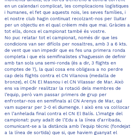
en un calendari complicat, les complicacions logístiques
i humanes, el fet que aquests nois, les seves famílies, i
el nostre club hagin continuat recolzant-nos per lluitar
per un objectiu en el qual crèiem més que mai. Gràcies a
tot ells, doncs el campionat també és vostre.
No puc relatar tot el campionat, només dir que les
condicions van ser difícils per nosaltres, amb 3 a 6 kts.
de vent que van impedir que es fes una primera ronda
completa i que els semifinalistes s’haguessin de definir
amb tan sols una semi-ronda (és a dir, 3 flights en
comptes de 7), la qual cosa ens obligava a no perdre
cap dels flights contra el CN Vilanova (medalla de
bronze), el CN El Masnou i el CN Vilassar de Mar. Això
ens va impedir realitzar la rotació dels membres de
l’equip, però vam passar primers de grup per
enfrontar-nos en semifinals al CN Arenys de Mar, qui
vam superar per 2-0 el diumenge. I això ens va col·locar
en l’anhelada final contra el CN El Balís. L’imatge del
campionat: puny adalt de l’Edu a la línea d’arribada,
comunicant-se a la distància amb l’equip tècnic (fondejat
a la línea de sortida) que si, que haviem guanyat el