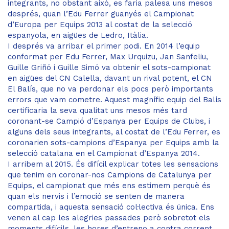
integrants, no obstant això, es faria palesa uns mesos
després, quan l’Edu Ferrer guanyés el Campionat
d’Europa per Equips 2013 al costat de la selecció
espanyola, en aigües de Ledro, Itàlia.
I després va arribar el primer podi. En 2014 l’equip
conformat per Edu Ferrer, Max Urquizu, Jan Sanfeliu,
Guille Griñó i Guille Simó va obtenir el sots-campionat
en aigües del CN Calella, davant un rival potent, el CN
El Balís, que no va perdonar els pocs però importants
errors que vam cometre. Aquest magnífic equip del Balís
certificaria la seva qualitat uns mesos més tard
coronant-se Campió d’Espanya per Equips de Clubs, i
alguns dels seus integrants, al costat de l’Edu Ferrer, es
coronarien sots-campions d’Espanya per Equips amb la
selecció catalana en el Campionat d’Espanya 2014.
I arribem al 2015. És difícil explicar totes les sensacions
que tenim en coronar-nos Campions de Catalunya per
Equips, el campionat que més ens estimem perquè és
quan els nervis i l’emoció se senten de manera
compartida, i aquesta sensació col·lectiva és única. Ens
venen al cap les alegries passades però sobretot els
moments difícils, les hores d’entreno a contra corrent