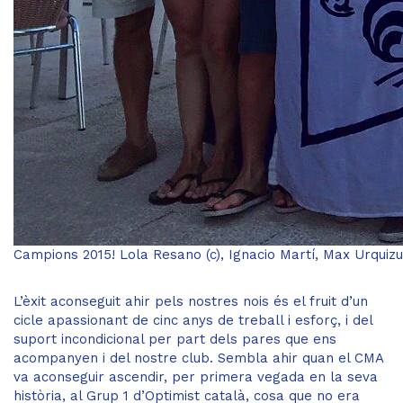
Campions 2015! Lola Resano (c), Ignacio Martí, Max Urquizu,
L’èxit aconseguit ahir pels nostres nois és el fruit d’un
cicle apassionant de cinc anys de treball i esforç, i del
suport incondicional per part dels pares que ens
acompanyen i del nostre club. Sembla ahir quan el CMA
va aconseguir ascendir, per primera vegada en la seva
història, al Grup 1 d’Optimist català, cosa que no era