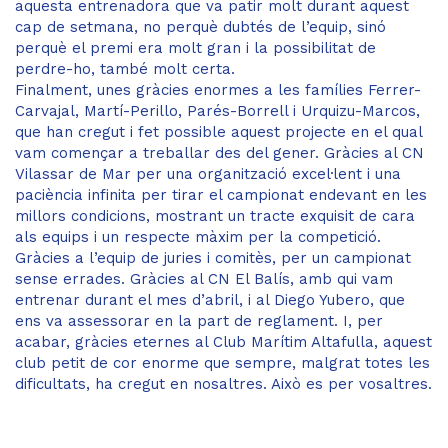
aquesta entrenadora que va patir molt durant aquest
cap de setmana, no perquè dubtés de l’equip, sinó
perquè el premi era molt gran i la possibilitat de
perdre-ho, també molt certa.
Finalment, unes gràcies enormes a les famílies Ferrer-
Carvajal, Martí-Perillo, Parés-Borrell i Urquizu-Marcos,
que han cregut i fet possible aquest projecte en el qual
vam començar a treballar des del gener. Gràcies al CN
Vilassar de Mar per una organització excel·lent i una
paciència infinita per tirar el campionat endevant en les
millors condicions, mostrant un tracte exquisit de cara
als equips i un respecte màxim per la competició.
Gràcies a l’equip de juries i comitès, per un campionat
sense errades. Gràcies al CN El Balís, amb qui vam
entrenar durant el mes d’abril, i al Diego Yubero, que
ens va assessorar en la part de reglament. I, per
acabar, gràcies eternes al Club Marítim Altafulla, aquest
club petit de cor enorme que sempre, malgrat totes les
dificultats, ha cregut en nosaltres. Això es per vosaltres.