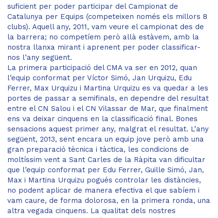
suficient per poder participar del Campionat de
Catalunya per Equips (competeixen només els millors 8
clubs). Aquell any, 2011, vam veure el campionat des de
la barrera; no competíem però allà estàvem, amb la
nostra llanxa mirant i aprenent per poder classificar-
nos l’any següent.
La primera participació del CMA va ser en 2012, quan
l’equip conformat per Víctor Simó, Jan Urquizu, Edu
Ferrer, Max Urquizu i Martina Urquizu es va quedar a les
portes de passar a semifinals, en dependre del resultat
entre el CN Salou i el CN Vilassar de Mar, que finalment
ens va deixar cinquens en la classificació final. Bones
sensacions aquest primer any, malgrat el resultat. L’any
següent, 2013, sent encara un equip jove però amb una
gran preparació tècnica i tàctica, les condicions de
moltíssim vent a Sant Carles de la Ràpita van dificultar
que l’equip conformat per Edu Ferrer, Guille Simó, Jan,
Max i Martina Urquizu pogués controlar les distàncies,
no podent aplicar de manera efectiva el que sabíem i
vam caure, de forma dolorosa, en la primera ronda, una
altra vegada cinquens. La qualitat dels nostres