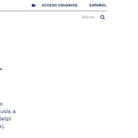
ACCESO USUARIOS
ESPAÑOL
r
ro
usia a
Gelpí
),