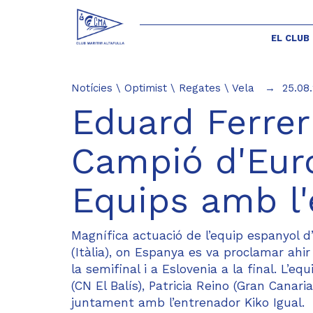
EL CLUB
Notícies
\
Optimist
\
Regates
\
Vela
25.08
Eduard Ferrer
Campió d'Eur
Equips amb l'
Magnífica actuació de l’equip espanyol d
(Itàlia), on Espanya es va proclamar ah
la semifinal i a Eslovenia a la final. L’e
(CN El Balís), Patricia Reino (Gran Canari
juntament amb l’entrenador Kiko Igual.