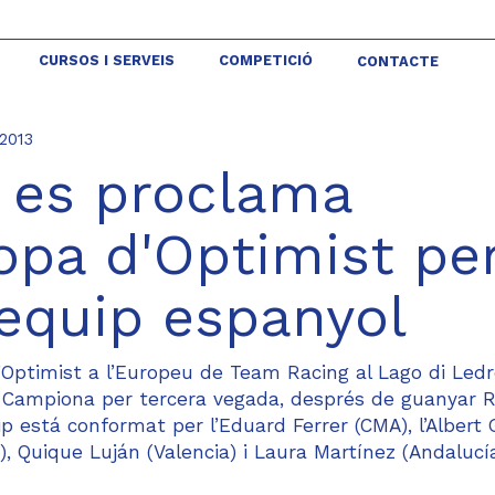
CURSOS I SERVEIS
COMPETICIÓ
CONTACTE
.2013
 es proclama
opa d'Optimist pe
equip espanyol
’Optimist a l’Europeu de Team Racing al Lago di Led
ir Campiona per tercera vegada, després de guanyar R
quip está conformat per l’Eduard Ferrer (CMA), l’Albert 
a), Quique Luján (Valencia) i Laura Martínez (Andalucía