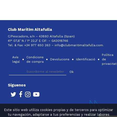
Club Marítim Altafulla
C/Pescadors, s/n – 43893 Altafulla (Spain)
41° 07,8’ N / 1° 22,3’ E CIF: –
G43018746
Tel. & Fax: +34 977 650 263 –
info@clubmaritimaltafulla.com.
Política
Avís
Condicions
Devolucions
Identificació
de
legal
de compra
privacitat
Síguenos
Este sitio web utiliza cookies propias y de terceros para optimizar
tu navegación, adaptarse a tus preferencias y realizar labores