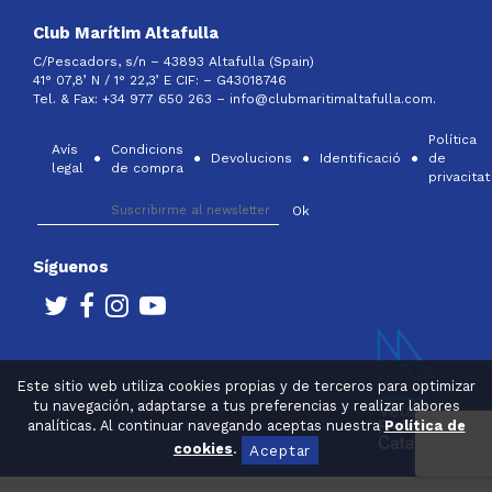
Club Marítim Altafulla
C/Pescadors, s/n – 43893 Altafulla (Spain)
41° 07,8’ N / 1° 22,3’ E CIF: –
G43018746
Tel. & Fax: +34 977 650 263 –
info@clubmaritimaltafulla.com.
Política
Avís
Condicions
Devolucions
Identificació
de
legal
de compra
privacitat
Síguenos
Este sitio web utiliza cookies propias y de terceros para optimizar
tu navegación, adaptarse a tus preferencias y realizar labores
analíticas. Al continuar navegando aceptas nuestra
Política de
cookies
.
Aceptar