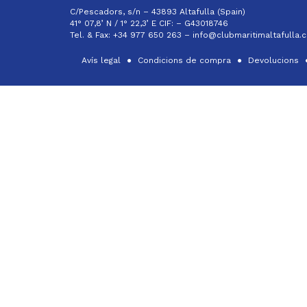
C/Pescadors, s/n – 43893 Altafulla (Spain)
41° 07,8’ N / 1° 22,3’ E CIF: –
G43018746
Tel. & Fax: +34 977 650 263 –
info@clubmaritimaltafulla.
Avís legal
Condicions de compra
Devolucions