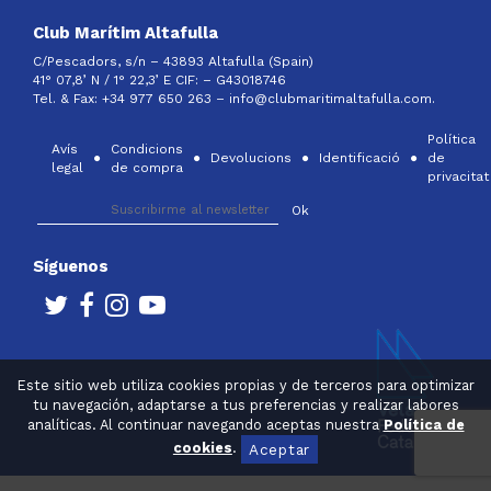
Club Marítim Altafulla
C/Pescadors, s/n – 43893 Altafulla (Spain)
41° 07,8’ N / 1° 22,3’ E CIF: –
G43018746
Tel. & Fax: +34 977 650 263 –
info@clubmaritimaltafulla.com.
Política
Avís
Condicions
Devolucions
Identificació
de
legal
de compra
privacitat
Síguenos
Este sitio web utiliza cookies propias y de terceros para optimizar
tu navegación, adaptarse a tus preferencias y realizar labores
analíticas. Al continuar navegando aceptas nuestra
Política de
cookies
.
Aceptar