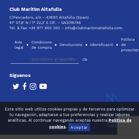
Club Marítim Altafulla
C/Pescadors, s/n – 43893 Altafulla (Spain)
41° 07,8’ N / 1° 22,3’ E CIF: –
G43018746
Tel. & Fax: +34 977 650 263 –
info@clubmaritimaltafulla.com.
Política
Avís
Condicions
Devolucions
Identificació
de
legal
de compra
privacitat
Síguenos
Este sitio web utiliza cookies propias y de terceros para optimizar
tu navegación, adaptarse a tus preferencias y realizar labores
analíticas. Al continuar navegando aceptas nuestra
Política de
cookies
.
Aceptar