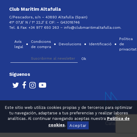
Club Marítim Altafulla
C/Pescadors, s/n – 43893 Altafulla (Spain)
41° 07,8’ N / 1° 22,3’ E CIF: –
G43018746
Tel. & Fax: +34 977 650 263 –
info@clubmaritimaltafulla.com.
Política
Avís
Condicions
Devolucions
Identificació
de
legal
de compra
privacitat
Síguenos
Este sitio web utiliza cookies propias y de terceros para optimizar
tu navegación, adaptarse a tus preferencias y realizar labores
analíticas. Al continuar navegando aceptas nuestra
Política de
cookies
.
Aceptar