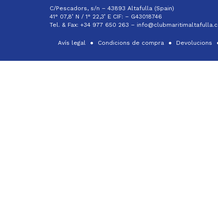
C/Pescadors, s/n – 43893 Altafulla (Spain)
41° 07,8’ N / 1° 22,3’ E CIF: –
G43018746
Tel. & Fax: +34 977 650 263 –
info@clubmaritimaltafulla.
Avís legal
Condicions de compra
Devolucions