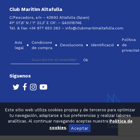
Club Marítim Altafulla
C/Pescadors, s/n – 43893 Altafulla (Spain)
41° 07,8’ N / 1° 22,3’ E CIF: –
G43018746
Tel. & Fax: +34 977 650 263 –
info@clubmaritimaltafulla.com.
Política
Avís
Condicions
Devolucions
Identificació
de
legal
de compra
privacitat
Síguenos
Este sitio web utiliza cookies propias y de terceros para optimizar
tu navegación, adaptarse a tus preferencias y realizar labores
analíticas. Al continuar navegando aceptas nuestra
Política de
cookies
.
Aceptar