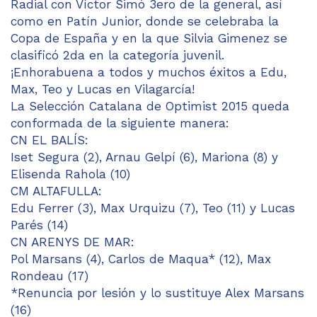
Radial con Víctor Simó 3ero de la general, así
como en Patín Junior, donde se celebraba la
Copa de España y en la que Silvia Gimenez se
clasificó 2da en la categoría juvenil.
¡Enhorabuena a todos y muchos éxitos a Edu,
Max, Teo y Lucas en Vilagarcía!
La
Selección Catalana de Optimist
2015 queda
conformada de la siguiente manera:
CN EL BALÍS:
Iset Segura (2), Arnau Gelpí (6), Mariona (8) y
Elisenda Rahola (10)
CM ALTAFULLA:
Edu Ferrer (3), Max Urquizu (7), Teo (11) y Lucas
Parés (14)
CN ARENYS DE MAR:
Pol Marsans (4), Carlos de Maqua* (12), Max
Rondeau (17)
*Renuncia por lesión y lo sustituye Alex Marsans
(16)