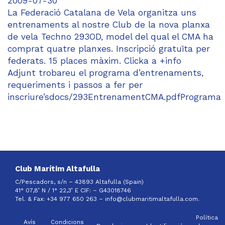
2009-07-30
La Federació Catalana de Vela organitza uns
entrenaments al nostre Club de la nova planxa
de vela Techno 293OD, model del qual el CMA ha
comprat quatre planxes. Inscripció gratuïta per
federats. 15 places màxim. Clicka a +info
Adjunt trobareu el programa d’entrenaments,
requeriments i passos a fer per
inscriure’sdocs/293EntrenamentCMA.pdfPrograma
Club Marítim Altafulla
C/Pescadors, s/n – 43893 Altafulla (Spain)
41° 07,8’ N / 1° 22,3’ E CIF: –
G43018746
Tel. & Fax: +34 977 650 263 –
info@clubmaritimaltafulla.com.
Política
Avís
Condicions