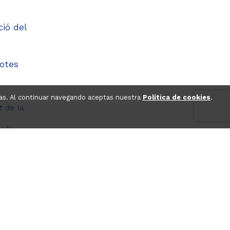
ió del
totes
ticas. Al continuar navegando aceptas nuestra
Política de cookies
.
t de la
r la
 i el
an ens
r a