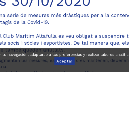
ns 30/10/2020
una sèrie de mesures més dràstiques per a la contenc
agis de la Covid-19.
el Club Marítim Altafulla es veu obligat a suspendre 
els socis i sòcies i esportistes. De tal manera que, els
se també queden anul·lats.
ar tu navegación, adaptarse a tus preferencias y realizar labores analí
i augmenten les mesures, es rebaixen o es mantenen, depenen
Aceptar
ria.
nt de les instal·lacions durant aquests 15 dies i per prepara
nal seguirà actiu així com per a la vetlla de les embarcacions
rò confiem que això passarà i tornarem a gaudir del Club qu
 i juntes en aquests difícils moments. Podeu contactar-nos pe