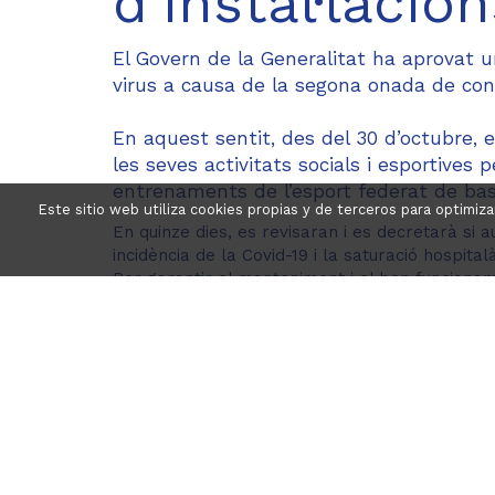
d’instal·lacio
El Govern de la Generalitat ha aprovat 
virus a causa de la segona onada de cont
En aquest sentit, des del 30 d’octubre, 
les seves activitats socials i esportives p
entrenaments de l’esport federat de ba
Este sitio web utiliza cookies propias y de terceros para optimiz
En quinze dies, es revisaran i es decretarà s
incidència de la Covid-19 i la saturació hospitalà
Per garantir el manteniment i el bon funcioname
reapertura quan sigui possible, el nostre perso
material que tenim al Club.
Sabem que són temps difícils per a tothom, pe
ho permetin. Ara més que mai, cal seguir junts
qualsevol dubte.