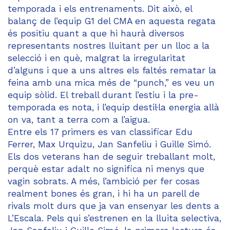
temporada i els entrenaments. Dit això, el
balanç de l’equip G1 del CMA en aquesta regata
és positiu quant a que hi haurà diversos
representants nostres lluitant per un lloc a la
selecció i en què, malgrat la irregularitat
d’alguns i que a uns altres els faltés rematar la
feina amb una mica més de “punch,” es veu un
equip sòlid. El treball durant l’estiu i la pre-
temporada es nota, i l’equip destil·la energia allà
on va, tant a terra com a l’aigua.
Entre els 17 primers es van classificar Edu
Ferrer, Max Urquizu, Jan Sanfeliu i Guille Simó.
Els dos veterans han de seguir treballant molt,
perquè estar adalt no significa ni menys que
vagin sobrats. A més, l’ambició per fer cosas
realment bones és gran, i hi ha un parell de
rivals molt durs que ja van ensenyar les dents a
L’Escala. Pels qui s’estrenen en la lluita selectiva,