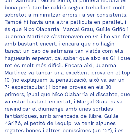
Jan Sanfeliu i Guille Simó, la primera lectura és
bona però també caldrà seguir treballant molt,
sobretot a minimitzar errors i a ser consistents.
També hi havia una altra pel·lícula en paral·lel, i
és que Nico Olabarría, Marçal Grau, Guille Griñó i
Juanma Martínez s’estrenaven en G1 i ho van fer
amb bastant encert, i encara que no hagin
tancat un cap de setmana tan vistós com ells
haguessin esperat, cal saber que això és G1 i que
tot és molt més difícil. Encara així, Juanma
Martinez va tancar una excel·lent prova en el top
10 (no expliquem la penalització, això va ser un
7º espectacular!) i bones proves en els 30
primers, igual que Nico Olabarría el dissabte, que
va estar bastant encertat, i Marçal Grau es va
reivindicar el diumenge amb unes sortides
fantàstiques, amb arrencada de llibre. Guille
*Griñó, el petitó de l’equip, va tenir algunes
regates bones i altres boníssimes (un 12º), i es