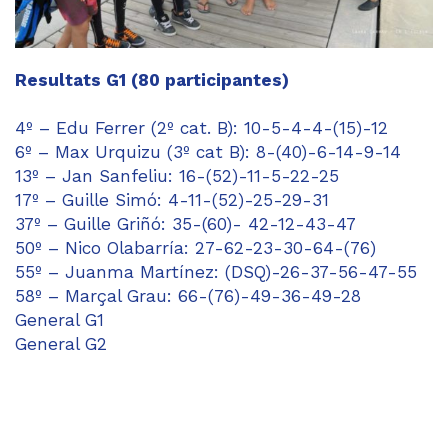
Resultats G1 (80 participantes)
4º – Edu Ferrer (2º cat. B): 10-5-4-4-(15)-12
6º – Max Urquizu (3º cat B): 8-(40)-6-14-9-14
13º – Jan Sanfeliu: 16-(52)-11-5-22-25
17º – Guille Simó: 4-11-(52)-25-29-31
37º – Guille Griñó: 35-(60)- 42-12-43-47
50º – Nico Olabarría: 27-62-23-30-64-(76)
55º – Juanma Martínez: (DSQ)-26-37-56-47-55
58º – Marçal Grau: 66-(76)-49-36-49-28
General G1
General G2