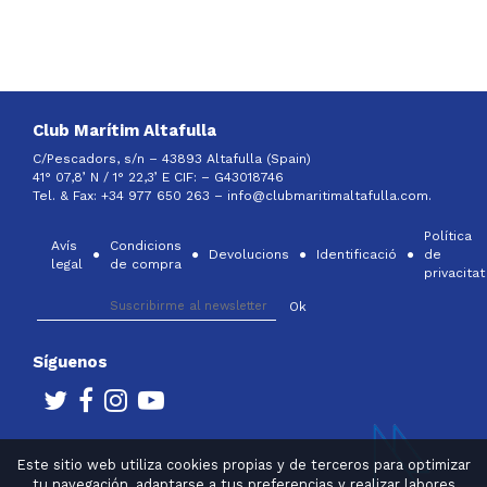
Club Marítim Altafulla
C/Pescadors, s/n – 43893 Altafulla (Spain)
41° 07,8’ N / 1° 22,3’ E CIF: –
G43018746
Tel. & Fax: +34 977 650 263 –
info@clubmaritimaltafulla.com.
Política
Avís
Condicions
Devolucions
Identificació
de
legal
de compra
privacitat
Síguenos
Este sitio web utiliza cookies propias y de terceros para optimizar
tu navegación, adaptarse a tus preferencias y realizar labores