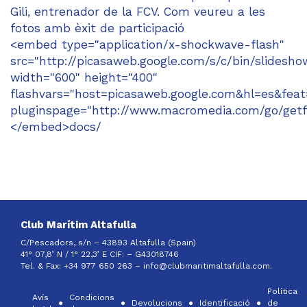
Gili, entrenador de la FCV. Com veureu a les
fotos amb èxit de participació
<embed type="application/x-shockwave-flash"
src="http://picasaweb.google.com/s/c/bin/slidesho
width="600" height="400"
flashvars="host=picasaweb.google.com&hl=es&f
pluginspage="http://www.macromedia.com/go/getf
</embed>docs/
Club Marítim Altafulla
C/Pescadors, s/n – 43893 Altafulla (Spain)
41° 07,8’ N / 1° 22,3’ E CIF: –
G43018746
Tel. & Fax: +34 977 650 263 –
info@clubmaritimaltafulla.com.
Política
Avís
Condicions
Devolucions
Identificació
de