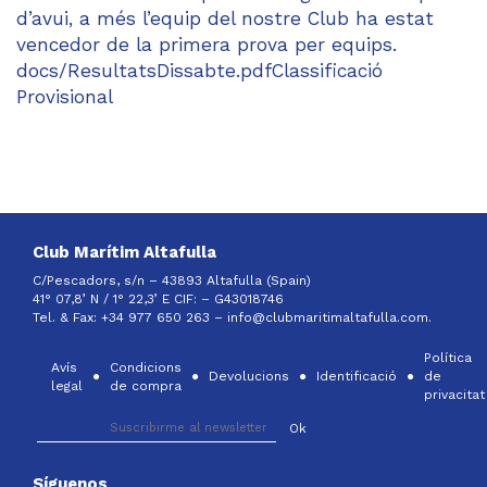
d’avui, a més l’equip del nostre Club ha estat
vencedor de la primera prova per equips.
docs/ResultatsDissabte.pdfClassificació
Provisional
Club Marítim Altafulla
C/Pescadors, s/n – 43893 Altafulla (Spain)
41° 07,8’ N / 1° 22,3’ E CIF: –
G43018746
Tel. & Fax: +34 977 650 263 –
info@clubmaritimaltafulla.com.
Política
Avís
Condicions
Devolucions
Identificació
de
legal
de compra
privacitat
Síguenos