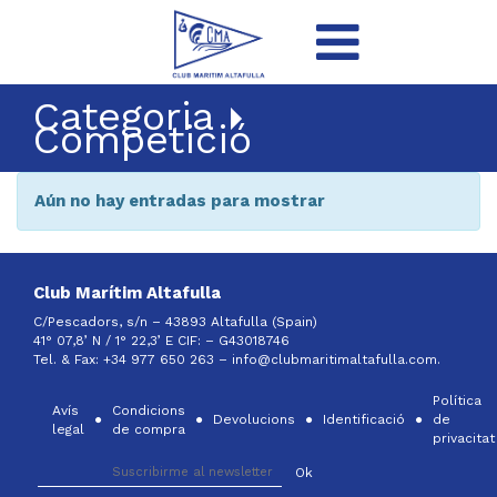
Categoria
Competició
Aún no hay entradas para mostrar
Club Marítim Altafulla
C/Pescadors, s/n – 43893 Altafulla (Spain)
41° 07,8’ N / 1° 22,3’ E CIF: –
G43018746
Tel. & Fax: +34 977 650 263 –
info@clubmaritimaltafulla.com.
Política
Avís
Condicions
Devolucions
Identificació
de
legal
de compra
privacitat