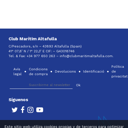
Club Marítim Altafulla
C/Pescadors, s/n – 43893 Altafulla (Spain)
41° 07,8’ N / 1° 22,3’ E CIF: –
G43018746
Tel. & Fax: +34 977 650 263 –
info@clubmaritimaltafulla.com.
Política
Avís
Condicions
Devolucions
Identificació
de
legal
de compra
privacitat
Síguenos
Este sitio web utiliza cookies propias y de terceros para optimizar