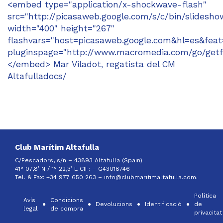
<embed type="application/x-shockwave-flash"
src="http://picasaweb.google.com/s/c/bin/slidesho
width="400" height="267"
flashvars="host=picasaweb.google.com&hl=es&f
pluginspage="http://www.macromedia.com/go/getf
</embed> Mar Viladot, regatista del CM
Altafulladocs/
Club Marítim Altafulla
C/Pescadors, s/n – 43893 Altafulla (Spain)
41° 07,8’ N / 1° 22,3’ E CIF: –
G43018746
Tel. & Fax: +34 977 650 263 –
info@clubmaritimaltafulla.com.
Política
Avís
Condicions
Devolucions
Identificació
de
legal
de compra
privacitat