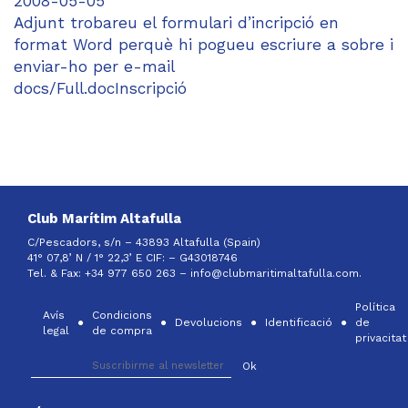
2008-05-05
Adjunt trobareu el formulari d’incripció en
format Word perquè hi pogueu escriure a sobre i
enviar-ho per e-mail
docs/Full.docInscripció
Club Marítim Altafulla
C/Pescadors, s/n – 43893 Altafulla (Spain)
41° 07,8’ N / 1° 22,3’ E CIF: –
G43018746
Tel. & Fax: +34 977 650 263 –
info@clubmaritimaltafulla.com.
Política
Avís
Condicions
Devolucions
Identificació
de
legal
de compra
privacitat