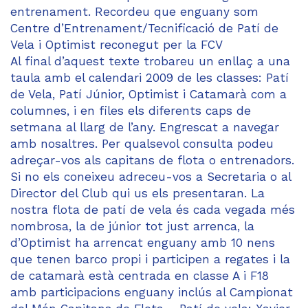
entrenament. Recordeu que enguany som
Centre d’Entrenament/Tecnificació de Patí de
Vela i Optimist reconegut per la FCV
Al final d’aquest texte trobareu un enllaç a una
taula amb el calendari 2009 de les classes: Patí
de Vela, Patí Júnior, Optimist i Catamarà com a
columnes, i en files els diferents caps de
setmana al llarg de l’any. Engrescat a navegar
amb nosaltres. Per qualsevol consulta podeu
adreçar-vos als capitans de flota o entrenadors.
Si no els coneixeu adreceu-vos a Secretaria o al
Director del Club qui us els presentaran. La
nostra flota de patí de vela és cada vegada més
nombrosa, la de júnior tot just arrenca, la
d’Optimist ha arrencat enguany amb 10 nens
que tenen barco propi i participen a regates i la
de catamarà està centrada en classe A i F18
amb participacions enguany inclús al Campionat