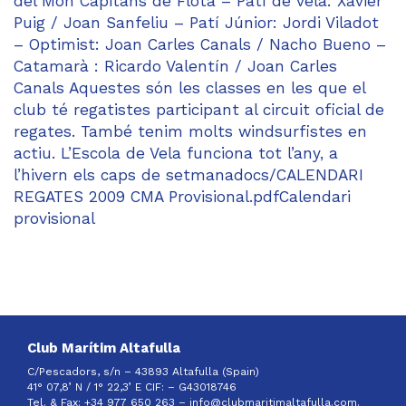
del Món Capitans de Flota – Patí de vela: Xavier
Puig / Joan Sanfeliu – Patí Júnior: Jordi Viladot
– Optimist: Joan Carles Canals / Nacho Bueno –
Catamarà : Ricardo Valentín / Joan Carles
Canals Aquestes són les classes en les que el
club té regatistes participant al circuit oficial de
regates. També tenim molts windsurfistes en
actiu. L’Escola de Vela funciona tot l’any, a
l’hivern els caps de setmanadocs/CALENDARI
REGATES 2009 CMA Provisional.pdfCalendari
provisional
Club Marítim Altafulla
C/Pescadors, s/n – 43893 Altafulla (Spain)
41° 07,8’ N / 1° 22,3’ E CIF: –
G43018746
Tel. & Fax: +34 977 650 263 –
info@clubmaritimaltafulla.com.