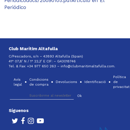
Periódicodocs/20090105.pdfArtículo en El
Periódico
Club Marítim Altafulla
C/Pescadors, s/n – 43893 Altafulla (Spain)
41° 07,8’ N / 1° 22,3’ E CIF: –
G43018746
Tel. & Fax: +34 977 650 263 –
info@clubmaritimaltafulla.com.
Política
Avís
Condicions
Devolucions
Identificació
de
legal
de compra
privacitat
Síguenos