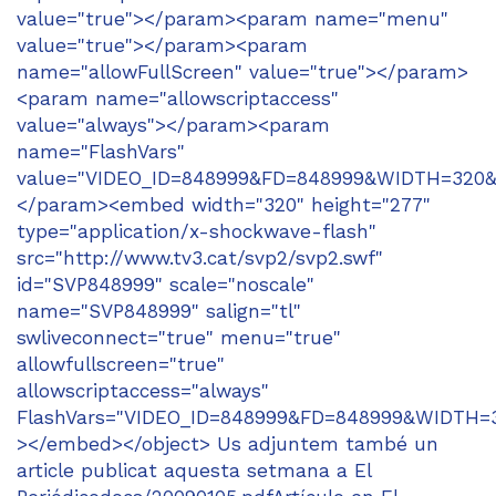
value="true"></param><param name="menu"
value="true"></param><param
name="allowFullScreen" value="true"></param>
<param name="allowscriptaccess"
value="always"></param><param
name="FlashVars"
value="VIDEO_ID=848999&FD=848999&WIDTH=320
</param><embed width="320" height="277"
type="application/x-shockwave-flash"
src="http://www.tv3.cat/svp2/svp2.swf"
id="SVP848999" scale="noscale"
name="SVP848999" salign="tl"
swliveconnect="true" menu="true"
allowfullscreen="true"
allowscriptaccess="always"
FlashVars="VIDEO_ID=848999&FD=848999&WIDTH
></embed></object> Us adjuntem també un
article publicat aquesta setmana a El