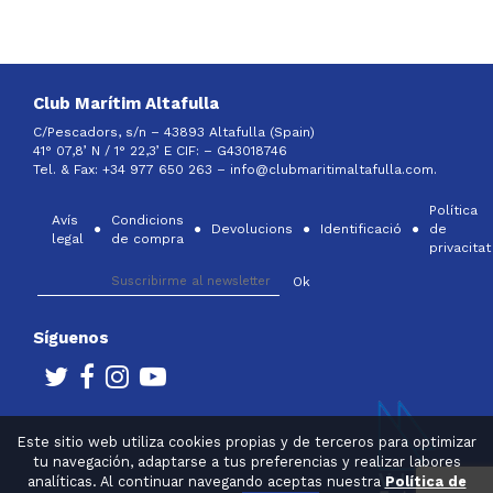
Club Marítim Altafulla
C/Pescadors, s/n – 43893 Altafulla (Spain)
41° 07,8’ N / 1° 22,3’ E CIF: –
G43018746
Tel. & Fax: +34 977 650 263 –
info@clubmaritimaltafulla.com.
Política
Avís
Condicions
Devolucions
Identificació
de
legal
de compra
privacitat
Síguenos
Este sitio web utiliza cookies propias y de terceros para optimizar
tu navegación, adaptarse a tus preferencias y realizar labores
analíticas. Al continuar navegando aceptas nuestra
Política de