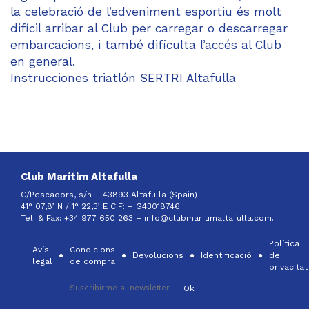
la celebració de l’edveniment esportiu és molt
difícil arribar al Club per carregar o descarregar
embarcacions, i també dificulta l’accés al Club
en general.
Instrucciones triatlón SERTRI Altafulla
Club Marítim Altafulla
C/Pescadors, s/n – 43893 Altafulla (Spain)
41° 07,8’ N / 1° 22,3’ E CIF: –
G43018746
Tel. & Fax: +34 977 650 263 –
info@clubmaritimaltafulla.com.
Política
Avís
Condicions
Devolucions
Identificació
de
legal
de compra
privacitat