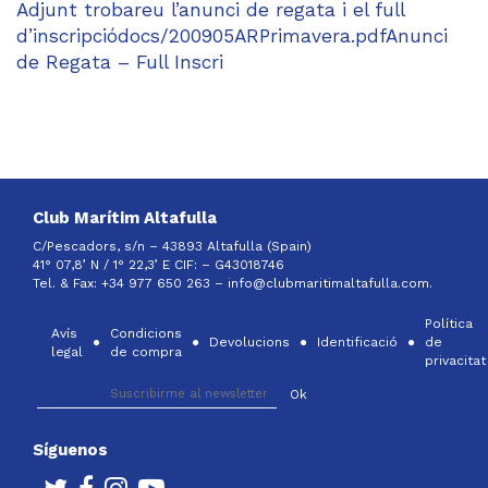
Adjunt trobareu l’anunci de regata i el full
d’inscripciódocs/200905ARPrimavera.pdfAnunci
de Regata – Full Inscri
Club Marítim Altafulla
C/Pescadors, s/n – 43893 Altafulla (Spain)
41° 07,8’ N / 1° 22,3’ E CIF: –
G43018746
Tel. & Fax: +34 977 650 263 –
info@clubmaritimaltafulla.com.
Política
Avís
Condicions
Devolucions
Identificació
de
legal
de compra
privacitat
Síguenos