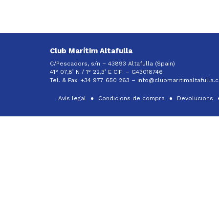
Club Marítim Altafulla
C/Pescadors, s/n – 43893 Altafulla (Spain)
41° 07,8’ N / 1° 22,3’ E CIF: –
G43018746
Tel. & Fax: +34 977 650 263 –
info@clubmaritimaltafulla.
Avís legal
Condicions de compra
Devolucions