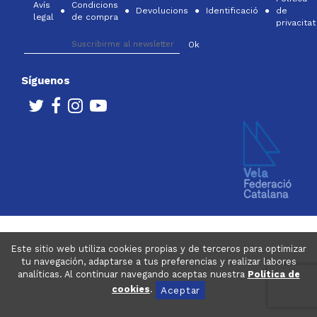
Avís
Condicions
Devolucions
Identificació
de
legal
de compra
privacitat
Síguenos
Este sitio web utiliza cookies propias y de terceros para optimizar
tu navegación, adaptarse a tus preferencias y realizar labores
analíticas. Al continuar navegando aceptas nuestra
Política de
cookies
.
Aceptar