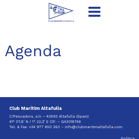
Agenda
Club Marítim Altafulla
C/Pescadors, s/n – 43893 Altafulla (Spain)
41° 07,8’ N / 1° 22,3’ E CIF: –
G43018746
Tel. & Fax: +34 977 650 263 –
info@clubmaritimaltafulla.com.
Política