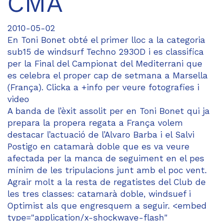
CMA
2010-05-02
En Toni Bonet obté el primer lloc a la categoria
sub15 de windsurf Techno 293OD i es classifica
per la Final del Campionat del Mediterrani que
es celebra el proper cap de setmana a Marsella
(França). Clicka a +info per veure fotografies i
video
A banda de l’èxit assolit per en Toni Bonet qui ja
prepara la propera regata a França volem
destacar l’actuació de l’Alvaro Barba i el Salvi
Postigo en catamarà doble que es va veure
afectada per la manca de seguiment en el pes
mínim de les tripulacions junt amb el poc vent.
Agrair molt a la resta de regatistes del Club de
les tres classes: catamarà doble, windsuef i
Optimist als que engresquem a seguir. <embed
type="application/x-shockwave-flash"