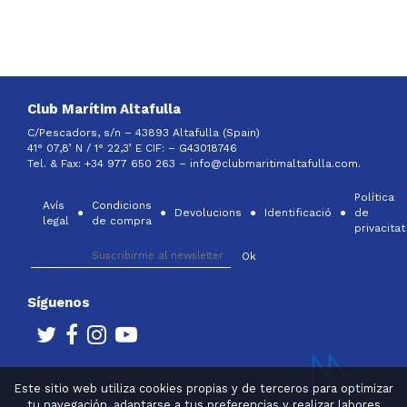
Club Marítim Altafulla
C/Pescadors, s/n – 43893 Altafulla (Spain)
41° 07,8’ N / 1° 22,3’ E CIF: –
G43018746
Tel. & Fax: +34 977 650 263 –
info@clubmaritimaltafulla.com.
Política
Avís
Condicions
Devolucions
Identificació
de
legal
de compra
privacitat
Síguenos
Este sitio web utiliza cookies propias y de terceros para optimizar
tu navegación, adaptarse a tus preferencias y realizar labores