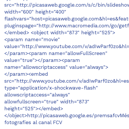
src="http://picasaweb.google.com/s/c/bin/slidesho
width="600" height="400"
flashvars="host=picasaweb.google.com&hl=es&f
pluginspage="http://www.macromedia.com/go/getf
</embed> <object width="873" height="525">
<param name="movie"
value="http://www.youtube.com/v/adIwParf0zo&hl
</param><param name="allowFullScreen"
value="true"></param><param
name="allowscriptaccess" value="always">
</param><embed
src="http://www.youtube.com/v/adIwParf0zo&hl=es
type="application/x-shockwave-flash"
allowscriptaccess="always"
allowfullscreen="true" width="873"
height="525"></embed>
</object>http://picasaweb.google.es/premsafcvMé
fotografies al canal FCV