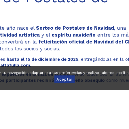
te año nace el
Sorteo de Postales de Navidad
, una
tividad artística
y el
espíritu navideño
entre los má
convertirá en la
felicitación oficial de Navidad del 
odos los socios y socias.
les
hasta el 15 de diciembre de 2025
, entregándolas en la of
ltafulla.com
.
ar tu navegación, adaptarse a tus preferencias y realizar labores analí
r
expuestas en la sala de socios
, donde todos podrán admir
Aceptar
os participantes recibirán un pequeño obsequio
como mues
teo en el que se elegirá la postal ganadora, que será la
ima
ra disfrutará de una
inscripción gratuita al Casal de Semana
ases del sorteo
.