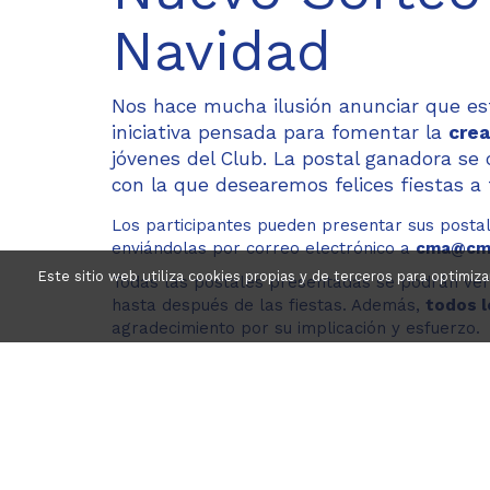
Navidad
Nos hace mucha ilusión anunciar que es
iniciativa pensada para fomentar la
crea
jóvenes del Club. La postal ganadora se 
con la que desearemos felices fiestas a t
Los participantes pueden presentar sus posta
enviándolas por correo electrónico a
cma@cma
Este sitio web utiliza cookies propias y de terceros para optimiz
Todas las postales presentadas se podrán ve
hasta después de las fiestas. Además,
todos l
agradecimiento por su implicación y esfuerzo.
El
viernes 19 de diciembre
se celebrará un sor
oficial de Navidad del CMA
, y su autor o auto
2026
.
A continuación, os dejamos un enlace con las
b