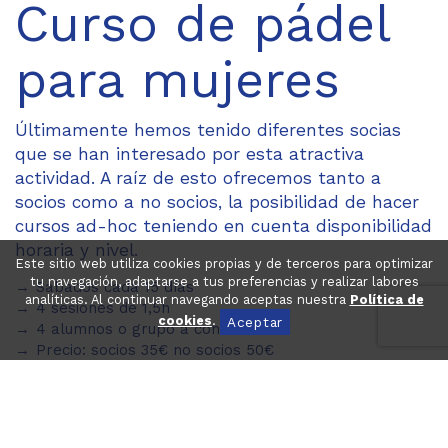
Curso de pádel
para mujeres
Últimamente hemos tenido diferentes socias
que se han interesado por esta atractiva
actividad. A raíz de esto ofrecemos tanto a
socios como a no socios, la posibilidad de hacer
cursos ad-hoc teniendo en cuenta disponibilidad
horaria y nivel.
Este sitio web utiliza cookies propias y de terceros para optimizar
tu navegación, adaptarse a tus preferencias y realizar labores
Sábados cada 15 días
analíticas. Al continuar navegando aceptas nuestra
Política de
4 sesiones de 1,5h
cookies
.
Aceptar
4 alumnos o grupo a convenir
Precio: socios 35€ no socios 50€
+ información en secretaria o en el +34 977 65 02 63